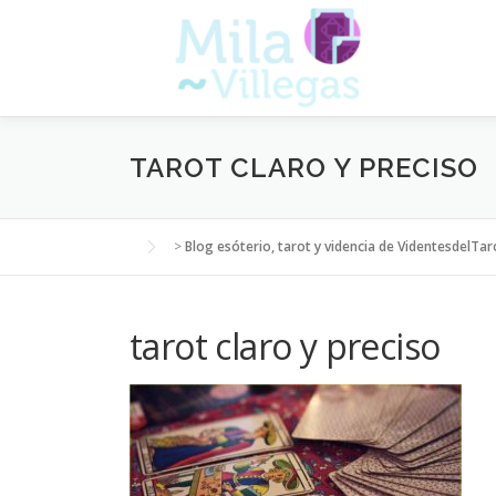
Saltar
al
contenido
TAROT CLARO Y PRECISO
>
Blog esóterio, tarot y videncia de VidentesdelTar
tarot claro y preciso