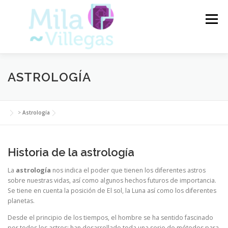
Saltar
al
Menú
contenido
VIDENTES DEL TAROT
TAROT
ASTROLOGÍA
CARTAS DEL TAROT
VIDENCIA
ARTÍCULOS
>
Astrología
BLOG
Historia de la astrología
La
astrología
nos indica el poder que tienen los diferentes astros
sobre nuestras vidas, así como algunos hechos futuros de importancia.
Se tiene en cuenta la posición de El sol, la Luna así como los diferentes
planetas.
Desde el principio de los tiempos, el hombre se ha sentido fascinado
por todos los astros; han desarrollado toda una serie de métodos para