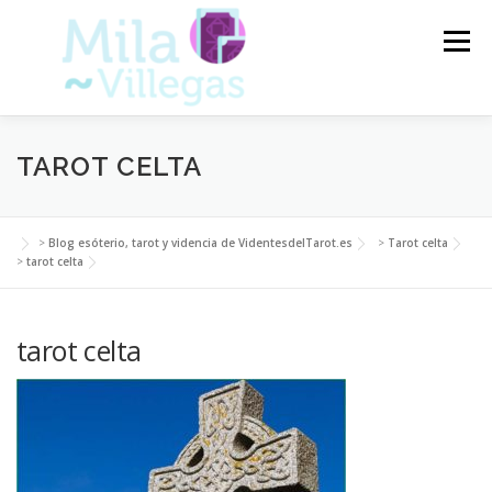
Saltar
al
Menú
contenido
VIDENTES DEL TAROT
TAROT
TAROT CELTA
CARTAS DEL TAROT
VIDENCIA
ARTÍCULOS
>
Blog esóterio, tarot y videncia de VidentesdelTarot.es
>
Tarot celta
>
tarot celta
BLOG
tarot celta