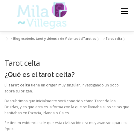
Saltar
al
Menú
contenido
>
Blog esóterio, tarot y videncia de VidentesdelTarot.es
>
Tarot celta
VIDENTES DEL TAROT
TAROT
Tarot celta
CARTAS DEL TAROT
VIDENCIA
ARTÍCULOS
¿Qué es el tarot celta?
El
tarot celta
tiene un origen muy singular. Investigando un poco
BLOG
sobre su origen.
Descubrimos que inicialmente será conocido cómo Tarot de los
Druidas, y es que esta es la forma con la que se llamaba a los celtas que
habitaban en Escocia, Irlanda o Gales.
Se tienen evidencias de que esta civilización era muy avanzada para su
época.