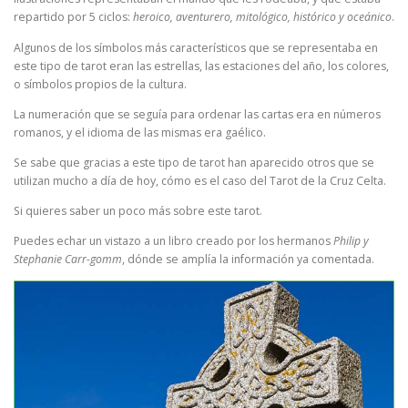
repartido por 5 ciclos:
heroico, aventurero, mitológico, histórico y oceánico
.
Algunos de los símbolos más característicos que se representaba en
este tipo de tarot eran las estrellas, las estaciones del año, los colores,
o símbolos propios de la cultura.
La numeración que se seguía para ordenar las cartas era en números
romanos, y el idioma de las mismas era gaélico.
Se sabe que gracias a este tipo de tarot han aparecido otros que se
utilizan mucho a día de hoy, cómo es el caso del Tarot de la Cruz Celta.
Si quieres saber un poco más sobre este tarot.
Puedes echar un vistazo a un libro creado por los hermanos
Philip y
Stephanie Carr-gomm
, dónde se amplía la información ya comentada.