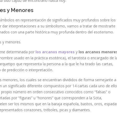
ha sido capaz de encontrarlo hasta hoy.
es y Menores
 símbolos en representación de significados muy profundos sobre los
ar dar interpretaciones a su simbolismo, vamos a tratar de mostrarte
onados con una parte histórica muy profunda dentro del esoterismo.
 y menores.
 viene determinada por
los arcanos mayores
y
los arcanos menore
ombre usado en la práctica esotérica), el tarotista o encargado de l
rquetipo que representa la persona a la que le ha tirado las cartas,
o de predicción o interpretación.
s menores, los cuales se encuentran divididos de forma semejante a
n un significado diferente compuestos por 14 cartas cada uno de ello
u propio número en orden consecutivo conocidos como “falsas” o
entadas por “figuras” u “honores” que corresponden a la Sota,
uelen ser los mismos que en la baraja española, bastos, oros, espada
 representados corazones, tréboles, picas y diamantes.