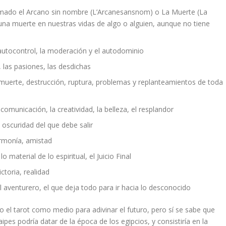
amado el Arcano sin nombre (L’Arcanesansnom) o La Muerte (La
na muerte en nuestras vidas de algo o alguien, aunque no tiene
 autocontrol, la moderación y el autodominio
, las pasiones, las desdichas
muerte, destrucción, ruptura, problemas y replanteamientos de toda
a comunicación, la creatividad, la belleza, el resplandor
oscuridad del que debe salir
, armonía, amistad
o material de lo espiritual, el Juicio Final
ctoria, realidad
el aventurero, el que deja todo para ir hacia lo desconocido
 el tarot como medio para adivinar el futuro, pero sí se sabe que
es podría datar de la época de los egipcios, y consistiría en la