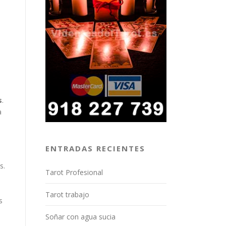
s
.
a
ENTRADAS RECIENTES
s.
Tarot Profesional
Tarot trabajo
s
Soñar con agua sucia