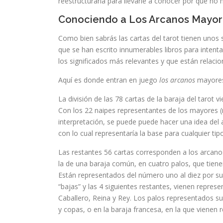
reestructurarla para llevarle a conocer por qué no 
Conociendo a Los Arcanos Mayor
Como bien sabrás las cartas del tarot tienen unos
que se han escrito innumerables libros para intent
los significados más relevantes y que están relaci
Aquí es donde entran en juego
los arcanos
mayores
La división de las 78 cartas de la baraja del tarot
Con los 22 naipes representantes de los mayores (n
interpretación, se puede puede hacer una idea del a
con lo cual representaría la base para cualquier tip
Las restantes 56 cartas corresponden a los arcano
la de una baraja común, en cuatro palos, que tiene
Están representados del número uno al diez por s
“bajas” y las 4 siguientes restantes, vienen repres
Caballero, Reina y Rey. Los palos representados s
y copas, o en la baraja francesa, en la que vienen