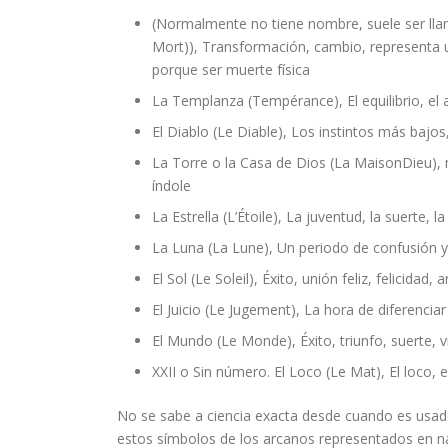
(Normalmente no tiene nombre, suele ser ll
Mort)), Transformación, cambio, representa u
porque ser muerte física
La Templanza (Tempérance), El equilibrio, el
El Diablo (Le Diable), Los instintos más bajos
La Torre o la Casa de Dios (La MaisonDieu), 
índole
La Estrella (L’Étoile), La juventud, la suerte, l
La Luna (La Lune), Un periodo de confusión y 
El Sol (Le Soleil), Éxito, unión feliz, felicidad
El Juicio (Le Jugement), La hora de diferenciar l
El Mundo (Le Monde), Éxito, triunfo, suerte, vi
XXII o Sin número. El Loco (Le Mat), El loco, 
No se sabe a ciencia exacta desde cuando es usado
estos símbolos de los arcanos representados en naip