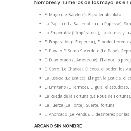
Nombres y números de los mayores en e
El Mago (Le Bateleur), El poder absoluto
La Papisa o La Sacerdotisa (La Papesse), Sim
La Emperatriz (L’Impératrice), La síntesis y la
El Emperador (L’Empereur), El poder terrenal
El Papa o El Sumo Sacerdote (Le Pape), Repre
El Enamorado (L’Amoureux), El amor, la pareja
El Carro (Le Chariot), El éxito, el poder, los vi
La Justicia (La Justice), El rigor, la justicia, el 
El Ermitaño (L’Hermite), El guía, el estudioso,
La Rueda de la Fortuna (La Roue de Fortune)
La Fuerza (La Force), Suerte, fortuna
El Ahorcado (Le Pendu), El desinterés por las 
ARCANO SIN NOMBRE