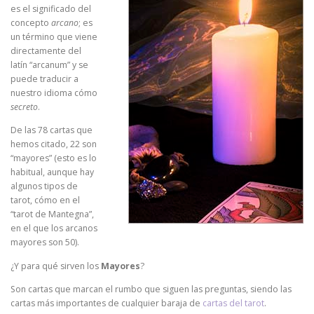
es el significado del
concepto
arcano
; es
un término que viene
directamente del
latín “arcanum” y se
puede traducir a
nuestro idioma cómo
secreto
.
De las 78 cartas que
hemos citado, 22 son
“mayores” (esto es lo
habitual, aunque hay
algunos tipos de
tarot, cómo en el
“tarot de Mantegna”,
en el que los arcanos
mayores son 50).
¿Y para qué sirven los
Mayores
?
Son cartas que marcan el rumbo que siguen las preguntas, siendo las
cartas más importantes de cualquier baraja de
cartas del tarot
.