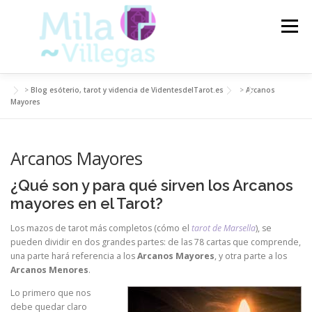
Saltar
al
Menú
contenido
>
Blog esóterio, tarot y videncia de VidentesdelTarot.es
>
Arcanos
VIDENTES DEL TAROT
TAROT
Mayores
Arcanos Mayores
CARTAS DEL TAROT
VIDENCIA
ARTÍCULOS
¿Qué son y para qué sirven los Arcanos
mayores en el Tarot?
BLOG
Los mazos de tarot más completos (cómo el
tarot de Marsella
), se
pueden dividir en dos grandes partes: de las 78 cartas que comprende,
una parte hará referencia a los
Arcanos Mayores
, y otra parte a los
Arcanos Menores
.
Lo primero que nos
debe quedar claro