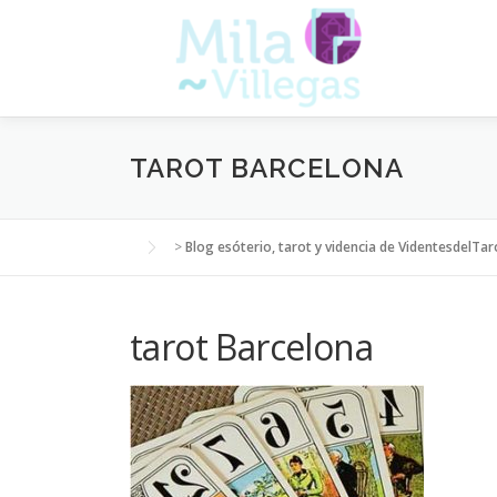
Saltar
al
contenido
TAROT BARCELONA
>
Blog esóterio, tarot y videncia de VidentesdelTar
tarot Barcelona