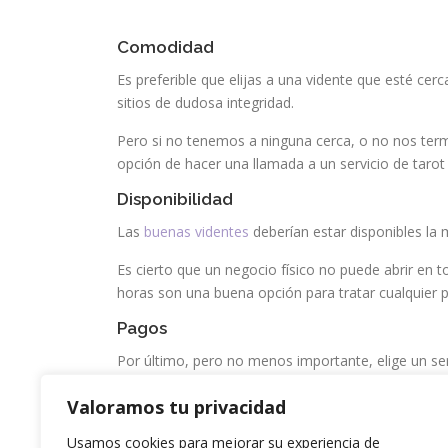
Comodidad
Es preferible que elijas a una vidente que esté cer
sitios de dudosa integridad.
Pero si no tenemos a ninguna cerca, o no nos ter
opción de hacer una llamada a un servicio de tarot 
Disponibilidad
Las
buenas videntes
deberían estar disponibles la
Es cierto que un negocio físico no puede abrir en t
horas son una buena opción para tratar cualquier
Pagos
Por último, pero no menos importante, elige un s
realmente se ajusten a lo que buscas (por ejemplo,
Valoramos tu privacidad
Con estas claves podrás encontrar al vidente que 
Usamos cookies para mejorar su experiencia de