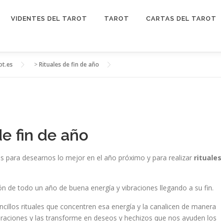
VIDENTES DEL TAROT
TAROT
CARTAS DEL TAROT
ot.es
>
Rituales de fin de año
e fin de año
 para desearnos lo mejor en el año próximo y para realizar
rituale
ón de todo un año de buena energía y vibraciones llegando a su fin.
illos rituales que concentren esa energía y la canalicen de manera
braciones y las transforme en deseos y hechizos que nos ayuden los