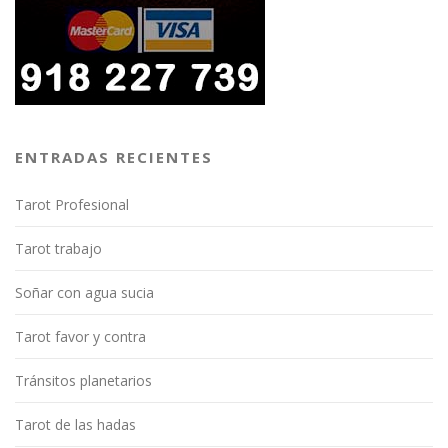
ENTRADAS RECIENTES
Tarot Profesional
Tarot trabajo
Soñar con agua sucia
Tarot favor y contra
Tránsitos planetarios
Tarot de las hadas