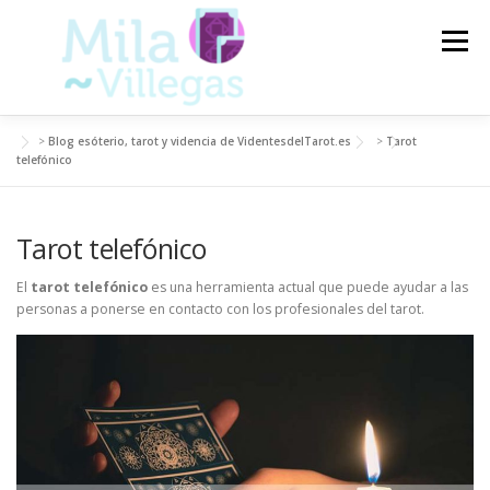
Saltar
al
Menú
contenido
>
Blog esóterio, tarot y videncia de VidentesdelTarot.es
>
Tarot
VIDENTES DEL TAROT
TAROT
telefónico
Tarot telefónico
CARTAS DEL TAROT
VIDENCIA
ARTÍCULOS
El
tarot telefónico
es una herramienta actual que puede ayudar a las
personas a ponerse en contacto con los profesionales del tarot.
BLOG