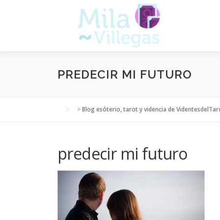
Saltar
al
contenido
PREDECIR MI FUTURO
>
Blog esóterio, tarot y videncia de VidentesdelTar
predecir mi futuro