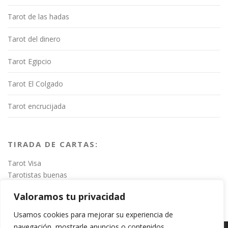
Tarot de las hadas
Tarot del dinero
Tarot Egipcio
Tarot El Colgado
Tarot encrucijada
TIRADA DE CARTAS:
Tarot Visa
Tarotistas buenas
Valoramos tu privacidad
Usamos cookies para mejorar su experiencia de
navegación, mostrarle anuncios o contenidos