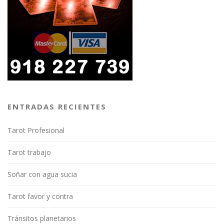
ENTRADAS RECIENTES
Tarot Profesional
Tarot trabajo
Soñar con agua sucia
Tarot favor y contra
Tránsitos planetarios