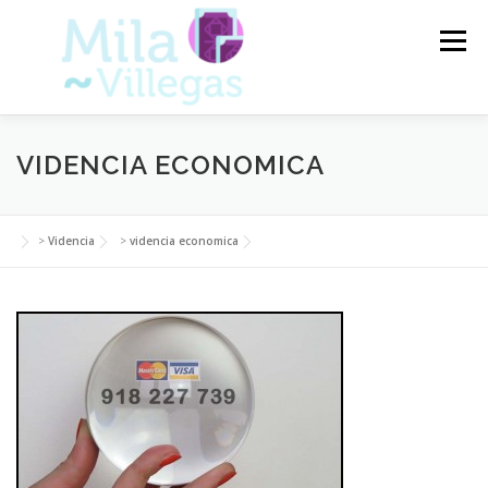
Saltar
al
Menú
contenido
VIDENTES DEL TAROT
TAROT
VIDENCIA ECONOMICA
CARTAS DEL TAROT
VIDENCIA
ARTÍCULOS
>
Videncia
>
videncia economica
BLOG