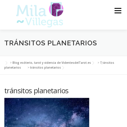
Saltar
al
Menú
contenido
VIDENTES DEL TAROT
TAROT
TRÁNSITOS PLANETARIOS
CARTAS DEL TAROT
VIDENCIA
ARTÍCULOS
>
Blog esóterio, tarot y videncia de VidentesdelTarot.es
>
Tránsitos
planetarios
>
tránsitos planetarios
BLOG
tránsitos planetarios