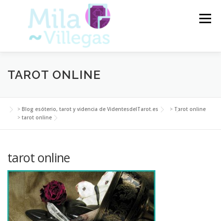
Saltar
al
Menú
contenido
VIDENTES DEL TAROT
TAROT
TAROT ONLINE
CARTAS DEL TAROT
VIDENCIA
ARTÍCULOS
>
Blog esóterio, tarot y videncia de VidentesdelTarot.es
>
Tarot online
>
tarot online
BLOG
tarot online