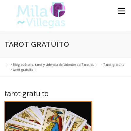
Saltar
al
Menú
contenido
VIDENTES DEL TAROT
TAROT
TAROT GRATUITO
CARTAS DEL TAROT
VIDENCIA
ARTÍCULOS
>
Blog esóterio, tarot y videncia de VidentesdelTarot.es
>
Tarot gratuito
>
tarot gratuito
BLOG
tarot gratuito