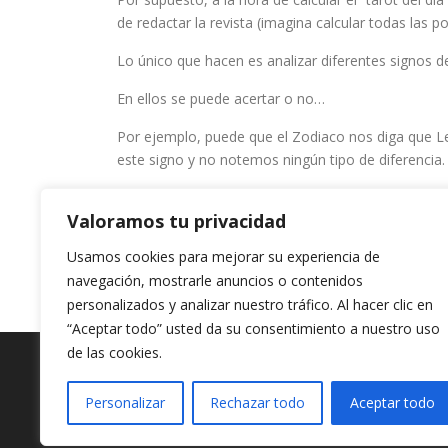
de redactar la revista (imagina calcular todas las p
Lo único que hacen es analizar diferentes signos 
En ellos se puede acertar o no…
Por ejemplo, puede que el Zodiaco nos diga que 
este signo y no notemos ningún tipo de diferencia.
Ya te hemos dicho que es algo más bien genérico…
Valoramos tu privacidad
Esta es la verdad del tarot del día.
Usamos cookies para mejorar su experiencia de
navegación, mostrarle anuncios o contenidos
personalizados y analizar nuestro tráfico. Al hacer clic en
“Aceptar todo” usted da su consentimiento a nuestro uso
de las cookies.
Copyright
Personalizar
Rechazar todo
Aceptar todo