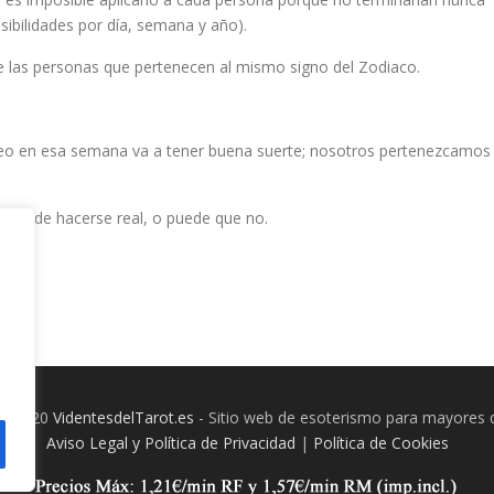
osibilidades por día, semana y año).
de las personas que pertenecen al mismo signo del Zodiaco.
Leo en esa semana va a tener buena suerte; nosotros pertenezcamos
 puede hacerse real, o puede que no.
 © 2020
VidentesdelTarot.es
- Sitio web de esoterismo para mayores 
Aviso Legal y Política de Privacidad
|
Política de Cookies