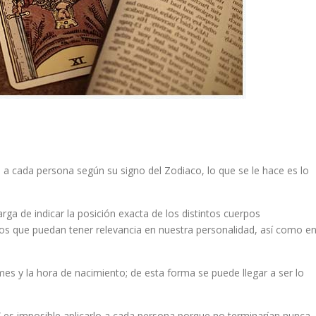
 cada persona según su signo del Zodiaco, lo que se le hace es lo
a de indicar la posición exacta de los distintos cuerpos
los que puedan tener relevancia en nuestra personalidad, así como e
mes y la hora de nacimiento; de esta forma se puede llegar a ser lo
ía” es imposible aplicarlo a cada persona porque no terminarían nunca