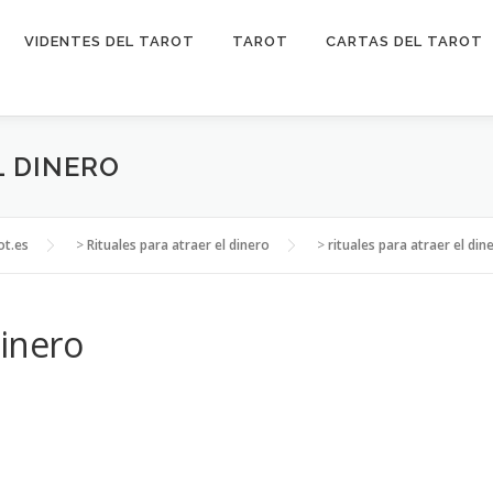
VIDENTES DEL TAROT
TAROT
CARTAS DEL TAROT
L DINERO
ot.es
>
Rituales para atraer el dinero
>
rituales para atraer el din
dinero