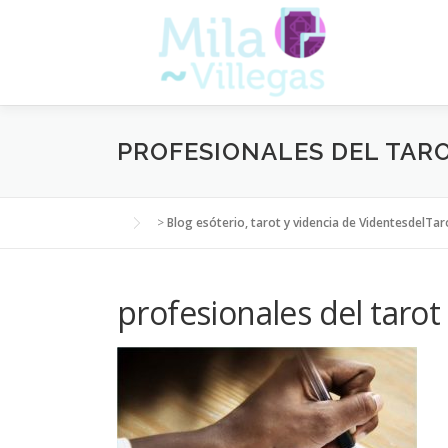
Saltar
al
contenido
PROFESIONALES DEL TAR
>
Blog esóterio, tarot y videncia de VidentesdelTar
profesionales del tarot